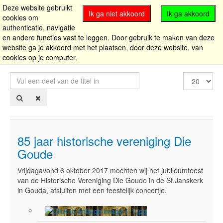
Deze website gebruikt
Ik ga niet akkoord
Ik ga akkoord
cookies om
authenticatie, navigatie
en andere functies vast te leggen. Door gebruik te maken van deze
website ga je akkoord met het plaatsen, door deze website, van
cookies op je computer.
Vul
Toon
een
#
deel
van
de
titel
in
85 jaar historische vereniging Die
Goude
Vrijdagavond 6 oktober 2017 mochten wij het jubileumfeest
van de Historische Vereniging Die Goude in de St.Janskerk
in Gouda, afsluiten met een feestelijk concertje.