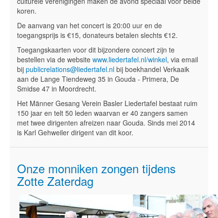
culturele verenigingen maken de avond speciaal voor beide
koren.
De aanvang van het concert is 20:00 uur en de
toegangsprijs is €15, donateurs betalen slechts €12.
Toegangskaarten voor dit bijzondere concert zijn te
bestellen via de website
www.liedertafel.nl/winkel
, via email
bij
publicrelations@liedertafel.nl
bij boekhandel Verkaaik
aan de Lange Tiendeweg 35 in Gouda - Primera, De
Smidse 47 in Moordrecht.
Het Männer Gesang Verein Basler Liedertafel bestaat ruim
150 jaar en telt 50 leden waarvan er 40 zangers samen
met twee dirigenten afreizen naar Gouda. Sinds mei 2014
is Karl Gehweiler dirigent van dit koor.
Onze monniken zongen tijdens
Zotte Zaterdag