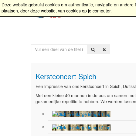
Deze website gebruikt cookies om authenticatie, navigatie en andere 
Home
Wie we zijn
Ag
plaatsen, door deze website, van cookies op je computer.
Vul
een
deel
van
de
Kerstconcert Spich
titel
in
Een impressie van ons kerstconcert in Spich, Duits
Met een kleine 40 mannen in de bus om samen met 
gezamenlijke repetitie te hebben. We werden tussen 