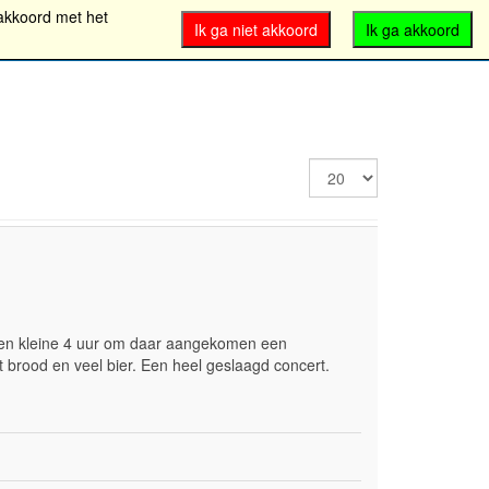
 akkoord met het
taal
Ik ga niet akkoord
Ik ga akkoord
Toon
#
een kleine 4 uur om daar aangekomen een
 brood en veel bier. Een heel geslaagd concert.