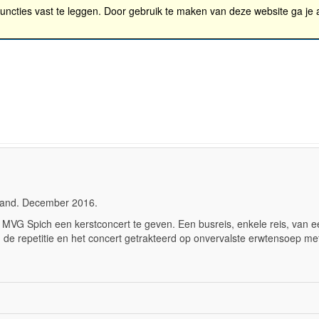
functies vast te leggen. Door gebruik te maken van deze website ga je
enda
Lid worden
Contact
Bestellen
Ledenpor
Media
sland. December 2016.
MVG Spich een kerstconcert te geven. Een busreis, enkele reis, van 
de repetitie en het concert getrakteerd op onvervalste erwtensoep met