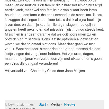
muziek. Een koor is een familie waarbij hun hart klopt op de
maat van de muziek. Een familie die elkaar misschien niet altijd
aardig vindt, maar wel een familie die van elkaar heeft leren
houden, en een familie die nooit iemand in de steek laat. Ik zou
je zeggen dat zingen in een koor iets is dat ik al bijna heel mijn
leven doe, en dat mijn koorfamilie tegenslagen, hoofdpijn en
angsten heeft gekend en dat misschien juist nu nog steeds kent.
Misschien is er geen garantie dat we ooit nog samen zullen
optreden en misschien is ons laatste optreden al geweest en
wisten we dat helemaal niet eens. Maar daar gaan we niet
vanuit. Want een koor is meer dan een groep mensen die een
liedje zingen dat ze geleerd hebben. Het zijn uren, dagen,
maanden en jaren van verbonden zijn met elkaar en er is geen
een virus die dat gaat veranderen!
Vrij vertaald van Choir – by Chloe door Joop Meijers
U bevindt zich hier:
Start
Media
Nieuws