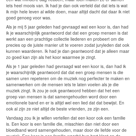
iets heel moois van. Ik had je dan ook verteld dat dat iets is wat
ik mijn hele leven al wilde doen, maar altijd dacht dat daar ik niet
goed genoeg voor was.
Als je mij 5 jaar geleden had gevraagd wat een koor is, dan had
ik je waarschijnlijk geantwoord dat dat een groep mensen is dat
werkt aan een prachtige collectie liederen en probeert om die
precies op de juiste manier uit te voeren zodat juryleden dat ook
kunnen waarderen. Ik had je dan geantwoord dat je alleen maar
zo goed kan zijn als het koor waarmee je zingt.
Als je 1 jaar geleden had gevraagd wat een koor is, dan had ik
je waarschijnlijk geantwoord dat dat een groep mensen is die
samen uren repeteren om de muziek nog perfecter te maken en
samenwerken om de mensen iets te laten voelen als je die
muziek zingt. Ik zou je ook geantwoord hebben dat het een
groep van mensen is dat samengehouden word door een
emotionele band en er is altijd wel een lied dat dat bewijst. En
ook al zijn ze niet altijd de beste vrienden, ze zijn een.
Vandaag zou ik je willen vertellen dat een koor ook een familie
is. Een koor is een familie die, misschien dan niet door een
bloedband word samengehouden, maar door de liefde voor de