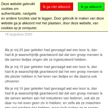
Deze website gebruikt
Ik ga niet akkoord
Ik ga akkoord
cookies om
authenticatie, navigatie
en andere functies vast te leggen. Door gebruik te maken van deze
website ga je akkoord met het plaatsen, door deze website, van
Wat is een koor?
cookies op je computer.
18 augustus 2020
Als je mij 25 jaar geleden had gevraagd wat een koor is, dan
had ik je waarschijnlijk geantwoord dat dat een groep mensen is
die samen liedjes zingen die ze ingestudeerd hebben.
Als je mij 15 jaar geleden had gevraagd wat een koor is, dan
had ik je waarschijnlijk geantwoord dat het een groep mensen is
die plezier hebben in het leren van liedjes en die daarna ook
uitvoeren.
Als je mij 10 jaar geleden had gevraagd wat een koor is, dan
had ik je waarschijnlijk geantwoord dat dat een groep mensen is
die samen werken aan het instuderen van liederen, ook als ze
daar nu net even geen zin in hebben, en zelfs als ze misschien
een wat mindere dag hebben, maar toch maken ze er samen