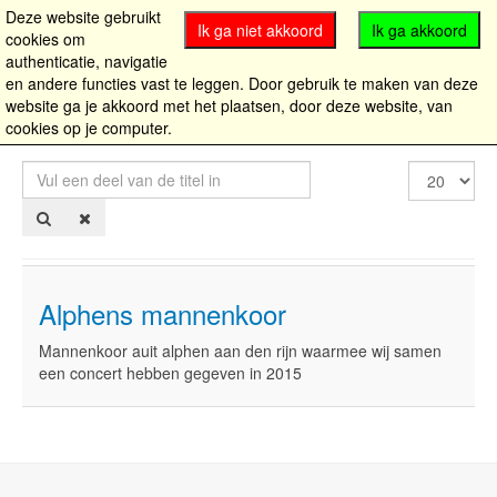
Deze website gebruikt
Ik ga niet akkoord
Ik ga akkoord
cookies om
authenticatie, navigatie
en andere functies vast te leggen. Door gebruik te maken van deze
website ga je akkoord met het plaatsen, door deze website, van
cookies op je computer.
Vul
Toon
een
#
deel
van
de
titel
in
Alphens mannenkoor
Mannenkoor auit alphen aan den rijn waarmee wij samen
een concert hebben gegeven in 2015