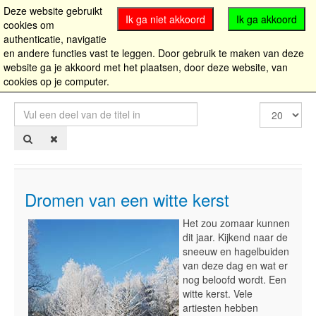
Deze website gebruikt
Ik ga niet akkoord
Ik ga akkoord
cookies om
authenticatie, navigatie
en andere functies vast te leggen. Door gebruik te maken van deze
website ga je akkoord met het plaatsen, door deze website, van
cookies op je computer.
Vul
Toon
een
#
deel
van
de
titel
in
Dromen van een witte kerst
Het zou zomaar kunnen
dit jaar. Kijkend naar de
sneeuw en hagelbuiden
van deze dag en wat er
nog beloofd wordt. Een
witte kerst. Vele
artiesten hebben