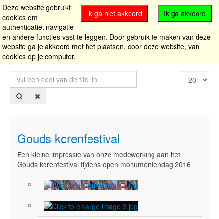
Deze website gebruikt
Ik ga niet akkoord
Ik ga akkoord
cookies om
authenticatie, navigatie
en andere functies vast te leggen. Door gebruik te maken van deze
website ga je akkoord met het plaatsen, door deze website, van
cookies op je computer.
Vul
Toon
een
#
deel
van
de
titel
in
Gouds korenfestival
Een kleine impressie van onze medewerking aan het
Gouds korenfestival tijdens open monumentendag 2016