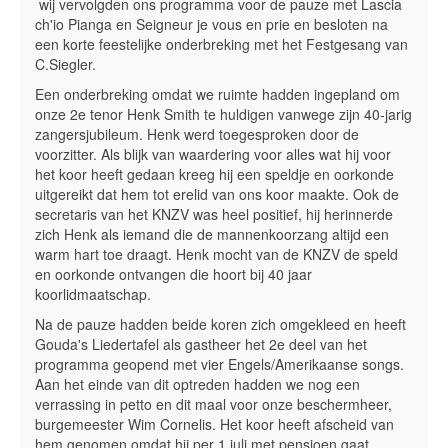
wij vervolgden ons programma voor de pauze met Lascia
ch'io Pianga en Seigneur je vous en prie en besloten na
een korte feestelijke onderbreking met het Festgesang van
C.Siegler.
Een onderbreking omdat we ruimte hadden ingepland om
onze 2e tenor Henk Smith te huldigen vanwege zijn 40-jarig
zangersjubileum. Henk werd toegesproken door de
voorzitter. Als blijk van waardering voor alles wat hij voor
het koor heeft gedaan kreeg hij een speldje en oorkonde
uitgereikt dat hem tot erelid van ons koor maakte. Ook de
secretaris van het KNZV was heel positief, hij herinnerde
zich Henk als iemand die de mannenkoorzang altijd een
warm hart toe draagt. Henk mocht van de KNZV de speld
en oorkonde ontvangen die hoort bij 40 jaar
koorlidmaatschap.
Na de pauze hadden beide koren zich omgekleed en heeft
Gouda's Liedertafel als gastheer het 2e deel van het
programma geopend met vier Engels/Amerikaanse songs.
Aan het einde van dit optreden hadden we nog een
verrassing in petto en dit maal voor onze beschermheer,
burgemeester Wim Cornelis. Het koor heeft afscheid van
hem genomen omdat hij per 1 juli met pensioen gaat.