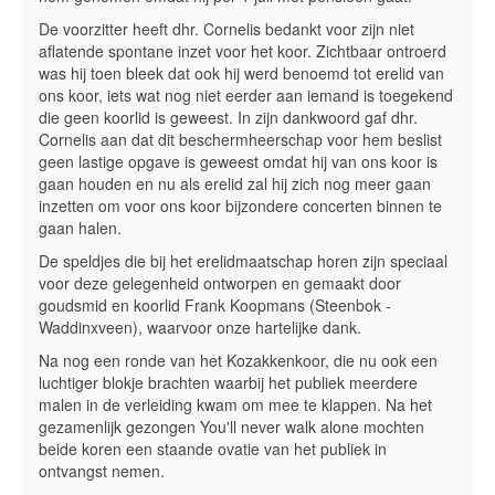
De voorzitter heeft dhr. Cornelis bedankt voor zijn niet
aflatende spontane inzet voor het koor. Zichtbaar ontroerd
was hij toen bleek dat ook hij werd benoemd tot erelid van
ons koor, iets wat nog niet eerder aan iemand is toegekend
die geen koorlid is geweest. In zijn dankwoord gaf dhr.
Cornelis aan dat dit beschermheerschap voor hem beslist
geen lastige opgave is geweest omdat hij van ons koor is
gaan houden en nu als erelid zal hij zich nog meer gaan
inzetten om voor ons koor bijzondere concerten binnen te
gaan halen.
De speldjes die bij het erelidmaatschap horen zijn speciaal
voor deze gelegenheid ontworpen en gemaakt door
goudsmid en koorlid Frank Koopmans (Steenbok -
Waddinxveen), waarvoor onze hartelijke dank.
Na nog een ronde van het Kozakkenkoor, die nu ook een
luchtiger blokje brachten waarbij het publiek meerdere
malen in de verleiding kwam om mee te klappen. Na het
gezamenlijk gezongen You'll never walk alone mochten
beide koren een staande ovatie van het publiek in
ontvangst nemen.