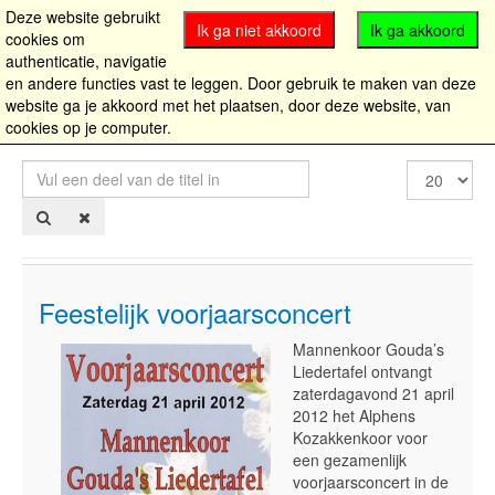
Deze website gebruikt
Ik ga niet akkoord
Ik ga akkoord
cookies om
authenticatie, navigatie
en andere functies vast te leggen. Door gebruik te maken van deze
website ga je akkoord met het plaatsen, door deze website, van
cookies op je computer.
Vul
Toon
een
#
deel
van
de
titel
in
Feestelijk voorjaarsconcert
Mannenkoor Gouda’s
Liedertafel ontvangt
zaterdagavond 21 april
2012 het Alphens
Kozakkenkoor voor
een gezamenlijk
voorjaarsconcert in de